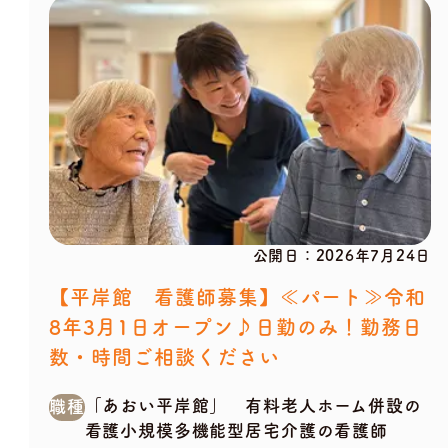
公開日：
2026年7月24日
【平岸館 看護師募集】≪パート≫令和
8年3月1日オープン♪日勤のみ！勤務日
数・時間ご相談ください
「あおい平岸館」 有料老人ホーム併設の
職種
看護小規模多機能型居宅介護の看護師