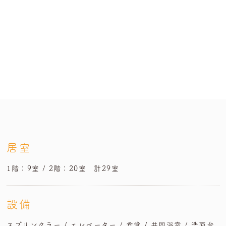
居室
1階：9室 / 2階：20室 計29室
設備
スプリンクラー / エレベーター / 食堂 / 共同浴室 / 洗面台