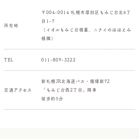
〒004-0014 札幌市厚別区もみじ台北6丁
目1-7
所在地
（イオルもみじ台様裏、ニチイのほほえみ
様隣）
TEL
011-809-3222
新札幌JR北海道バス・循環新72
交通アクセス
「もみじ台西2丁目」降車
徒歩約5分