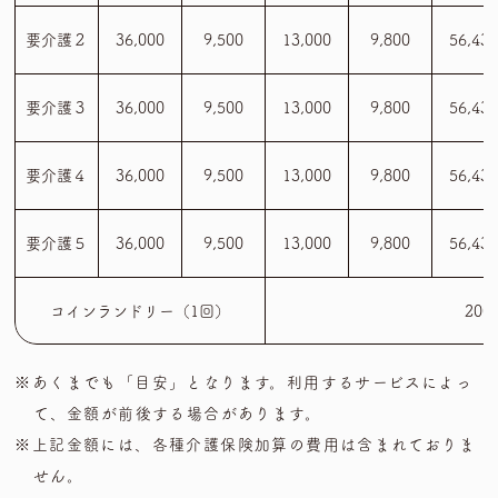
要介護２
36,000
9,500
13,000
9,800
56,43
要介護３
36,000
9,500
13,000
9,800
56,43
要介護４
36,000
9,500
13,000
9,800
56,43
要介護５
36,000
9,500
13,000
9,800
56,43
コインランドリー（1回）
20
※あくまでも「目安」となります。利用するサービスによっ
て、金額が前後する場合があります。
※上記金額には、各種介護保険加算の費用は含まれておりま
せん。