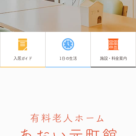
入居ガイド
1日の生活
施設・料金案内
有料老人ホーム
あおい元町館