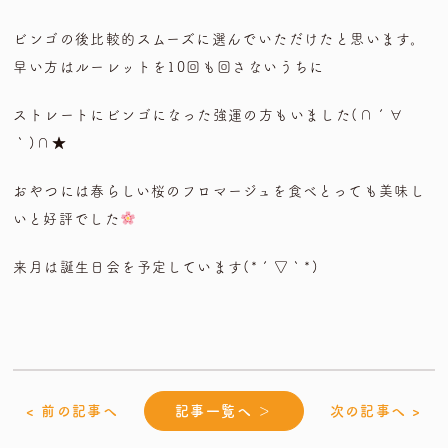
ビンゴの後比較的スムーズに選んでいただけたと思います。
早い方はルーレットを10回も回さないうちに
ストレートにビンゴになった強運の方もいました(∩´∀
｀)∩★
おやつには春らしい桜のフロマージュを食べとっても美味し
いと好評でした
来月は誕生日会を予定しています(*´▽｀*)
< 前の記事へ
記事一覧へ ＞
次の記事へ >