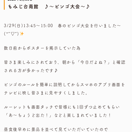
もみじ台南館 ♪～ビンゴ大会～♪
3/29(日)13:45～15:00 春のビンゴ大会を行いました～
(*”▽”)
数日前からポスターを掲示していた為
皆さま楽しみにされており、朝から「今日だよね？」と確認
される方が多かったです♪
ビンゴのルールを簡単に説明してからスマホのアプリ画面を
テレビに映し皆さまに見やすくしました。
ルーレットも画面タッチで皆様にも1回ずつ止めてもらい
「あ～ちょうど出た！」などと楽しまれていました！
昼食後早めに景品を並べて見ていただいていたので